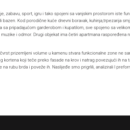
e, zabavu, sport, igru i tako spojeni sa vanjskim prostorom iste fun
 ili bazen. Kod porodične kuće dnevni boravak, kuhinja,trpezarija 
ba sa pripadajućom garderobom i kupatilom, sve spojeno sa veliko
e muzike i odmor. Drugi objekat ima četiri apartmana raspoređena na
vrst prizemljeni volume u kamenu stvara funkcionalne zone ne samo
g kortena koji teče preko fasade na krov i natrag povezujući ih na t
na rubu brda i poveže ih. Naslijeđe smo prigrlili, analizirali I prefo