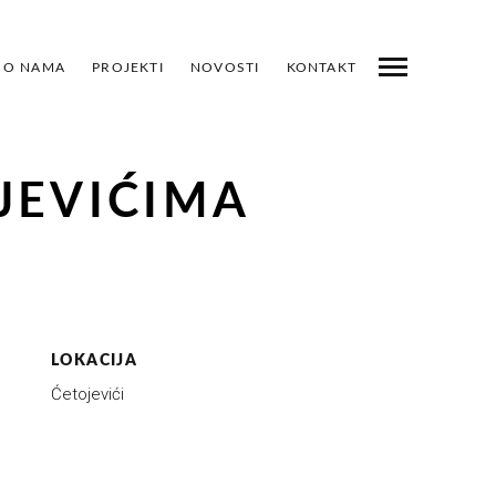
O NAMA
PROJEKTI
NOVOSTI
KONTAKT
ROJEKTI
PRETHODNI
SLJEDEĆI
PODIJELI
JEVIĆIMA
LOKACIJA
Ćetojevići