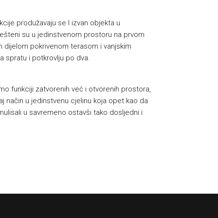
kcije produžavaju se I izvan objekta u
smješteni su u jedinstvenom prostoru na prvom
m dijelom pokrivenom terasom i vanjskim
 spratu i potkrovlju po dva.
 funkciji zatvorenih već i otvorenih prostora,
aj način u jedinstvenu cjelinu koja opet kao da
rmulisali u savremeno ostavši tako dosljedni i