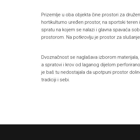
Prizemlje u oba objekta čine prostori za druženj
hortikulturno uređen prostor, na sportski teren
spratu na kojem se nalazi i glavna spavaća so
prostorom. Na potkrovlju je prostor za slušanj
Dvoznačnost se naglašava izborom materijala, č
a spratovi i krov od laganog dijelom perforirano
je baš tu nedostajala da upotpuni prostor doline 
tradiciji i sebi.