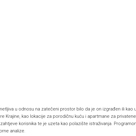
tljiva u odnosu na zatečeni prostor bilo da je on izgrađen ili kao u
ure Krajine, kao lokacije za porodičnu kuću i apartmane za privaten
 zahtjeve korisnika te je uzeta kao polazište istraživanja. Program
orne analize.