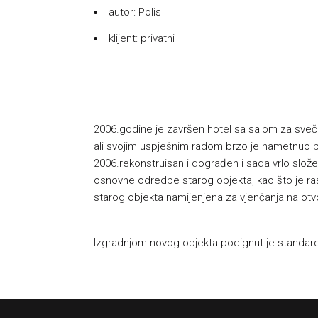
autor: Polis
klijent: privatni
2006.godine je završen hotel sa salom za sveča
ali svojim uspješnim radom brzo je nametnuo p
2006.rekonstruisan i dograđen i sada vrlo slože
osnovne odredbe starog objekta, kao što je rast
starog objekta namijenjena za vjenčanja na ot
Izgradnjom novog objekta podignut je standard