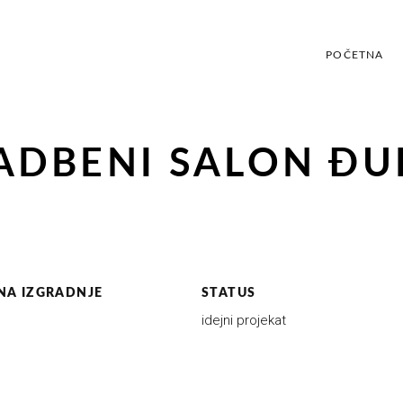
POČETNA
P
ADBENI SALON ĐU
NA IZGRADNJE
STATUS
idejni projekat