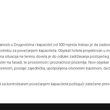
nosti u Drugovićima i kapacitet od 500 mjesta trebao je da zadovo
otrebu za povećanjem kapaciteta. Objekat hotela projektovan u mo
na situacija na terenu dovela je do odluke zadržavanja postojećeg 
er na fasadi, te prostornost i prozračnost prizemlja. Novi objekat 
vorenom, postaje zajednička, upotpunjena otvorenim bazenom, da bi
 sa kontrolisanim povećanjem kapaciteta poštujući zatečene prirodn