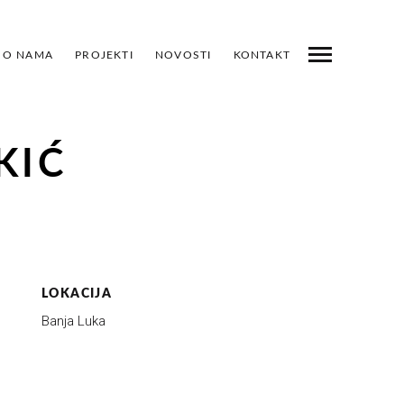
O NAMA
PROJEKTI
NOVOSTI
KONTAKT
ROJEKTI
PRETHODNI
SLJEDEĆI
PODIJELI
KIĆ
LOKACIJA
Banja Luka