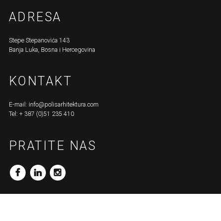
ADRESA
Stepe Stepanovića 143
Banja Luka, Bosna i Hercegovina
KONTAKT
E-mail:
info@polisarhitektura.com
Tel: + 387 (0)51 235 410
PRATITE NAS
_FB
_LN
_INS