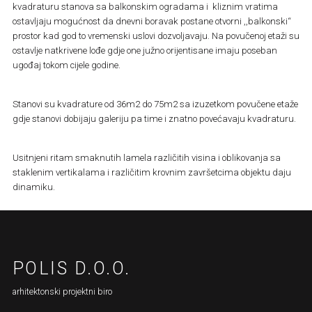
kvadraturu stanova sa balkonskim ogradama i kliznim vratima
ostavljaju mogućnost da dnevni boravak postane otvorni ,,balkonski“
prostor kad god to vremenski uslovi dozvoljavaju. Na povučenoj etaži su
ostavlje natkrivene lođe gdje one južno orijentisane imaju poseban
ugođaj tokom cijele godine.
Stanovi su kvadrature od 36m2 do 75m2 sa izuzetkom povučene etaže
gdje stanovi dobijaju galeriju pa time i znatno povećavaju kvadraturu.
Usitnjeni ritam smaknutih lamela različitih visina i oblikovanja sa
staklenim vertikalama i različitim krovnim završetcima objektu daju
dinamiku.
POLIS D.O.O.
arhitektonski projektni biro