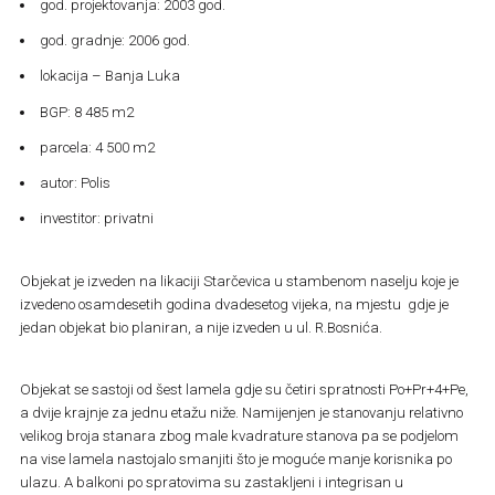
god. projektovanja: 2003 god.
god. gradnje: 2006 god.
lokacija – Banja Luka
BGP: 8 485 m2
parcela: 4 500 m2
autor: Polis
investitor: privatni
Objekat je izveden na likaciji Starčevica u stambenom naselju koje je
izvedeno osamdesetih godina dvadesetog vijeka, na mjestu gdje je
jedan objekat bio planiran, a nije izveden u ul. R.Bosnića.
Objekat se sastoji od šest lamela gdje su četiri spratnosti Po+Pr+4+Pe,
a dvije krajnje za jednu etažu niže. Namijenjen je stanovanju relativno
velikog broja stanara zbog male kvadrature stanova pa se podjelom
na vise lamela nastojalo smanjiti što je moguće manje korisnika po
ulazu. A balkoni po spratovima su zastakljeni i integrisan u