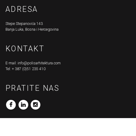
ADRESA
Stepe Stepanovića 143
Banja Luka, Bosna i Hercegovina
KONTAKT
E-mail:
info@polisarhitektura.com
Tel: + 387 (0)51 235 410
PRATITE NAS
_FB
_LN
_INS