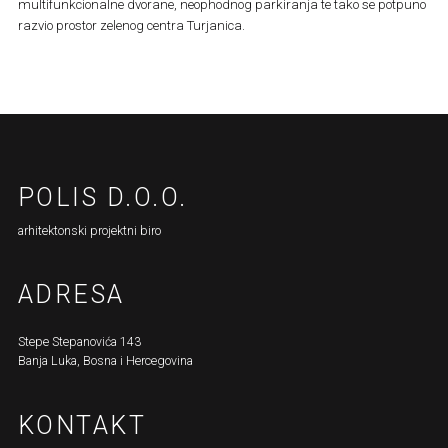
multifunkcionalne dvorane, neophodnog parkiranja te tako se potpuno
razvio prostor zelenog centra Turjanica.
POLIS D.O.O.
arhitektonski projektni biro
ADRESA
Stepe Stepanovića 143
Banja Luka, Bosna i Hercegovina
KONTAKT