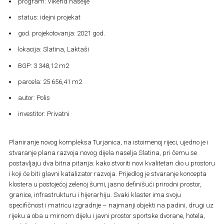
program: Vikend naselje
status: idejni projekat
god. projekotovanja: 2021 god.
lokacija: Slatina, Laktaši
BGP: 3 348,12 m2
parcela: 25 656,41 m2
autor: Polis
investitor: Privatni
Planiranje novog kompleksa Turjanica, na istoimenoj rijeci, ujedno je i
stvaranje plana razvoja novog dijela naselja Slatina, pri čemu se
postavljaju dva bitna pitanja: kako stvoriti novi kvalitetan dio u prostoru
i koji će biti glavni katalizator razvoja. Prijedlog je stvaranje koncepta
klostera u postojećoj zelenoj šumi, jasno definišući prirodni prostor,
granice, infrastrukturu i hijerarhiju. Svaki klaster ima svoju
specifičnost i matricu izgradnje – najmanji objekti na padini, drugi uz
rijeku a oba u mirnom dijelu i javni prostor sportske dvorane, hotela,