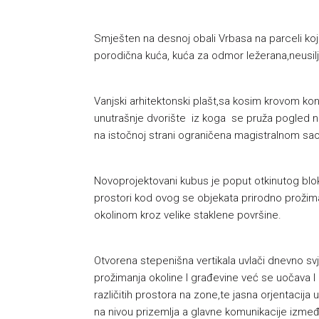
Smješten na desnoj obali Vrbasa na parceli koj
porodična kuća, kuća za odmor ležerana,neusil
Vanjski arhitektonski plašt,sa kosim krovom konk
unutrašnje dvorište iz koga se pruža pogled na 
na istočnoj strani ograničena magistralnom sao
Novoprojektovani kubus je poput otkinutog bloka 
prostori kod ovog se objekata prirodno prožimaju
okolinom kroz velike staklene površine.
Otvorena stepenišna vertikala uvlači dnevno sv
prožimanja okoline I građevine već se uočava I 
različitih prostora na zone,te jasna orjentacij
na nivou prizemlja a glavne komunikacije izmeđ