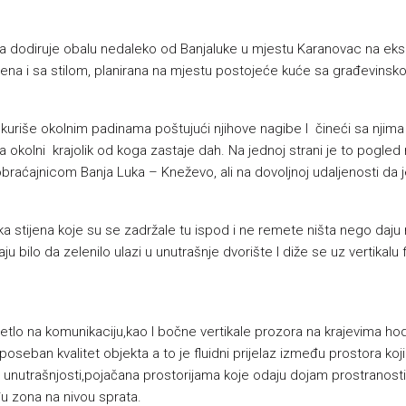
a dodiruje obalu nedaleko od Banjaluke u mjestu Karanovac na ekskl
jena i sa stilom, planirana na mjestu postojeće kuće sa građevins
uriše okolnim padinama poštujući njihove nagibe I čineći sa njima cj
okolni krajolik od koga zastaje dah. Na jednoj strani je to pogled n
braćajnicom Banja Luka – Kneževo, ali na dovoljnoj udaljenosti da 
stijena koje su se zadržale tu ispod i ne remete ništa nego daju nov
 bilo da zelenilo ulazi u unutrašnje dvorište I diže se uz vertikalu
jetlo na komunikaciju,kao I bočne vertikale prozora na krajevima h
poseban kvalitet objekta a to je fluidni prijelaz između prostora ko
a u unutrašnjosti,pojačana prostorijama koje odaju dojam prostranost
u zona na nivou sprata.