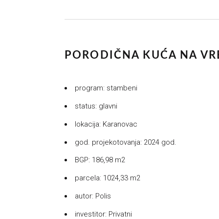
PORODIČNA KUĆA NA V
program: stambeni
status: glavni
lokacija: Karanovac
god. projekotovanja: 2024 god.
BGP: 186,98 m2
parcela: 1024,33 m2
autor: Polis
investitor: Privatni