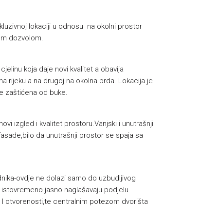
uzivnoj lokaciji u odnosu na okolni prostor
kom dozvolom.
elinu koja daje novi kvalitet a obavija
a rijeku a na drugoj na okolna brda. Lokacija je
je zaštićena od buke.
i izgled i kvalitet prostoru.Vanjski i unutrašnji
 fasade,bilo da unutrašnji prostor se spaja sa
odnika-ovdje ne dolazi samo do uzbudljivog
ji istovremeno jasno naglašavaju podjelu
i I otvorenosti,te centralnim potezom dvorišta