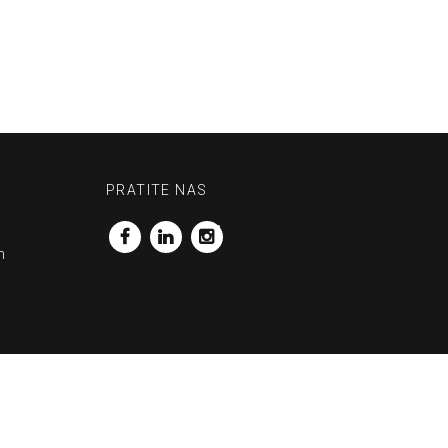
PRATITE NAS
_FB
_LN
_INS
m