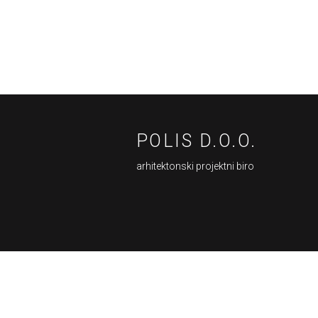
POLIS D.O.O.
arhitektonski projektni biro