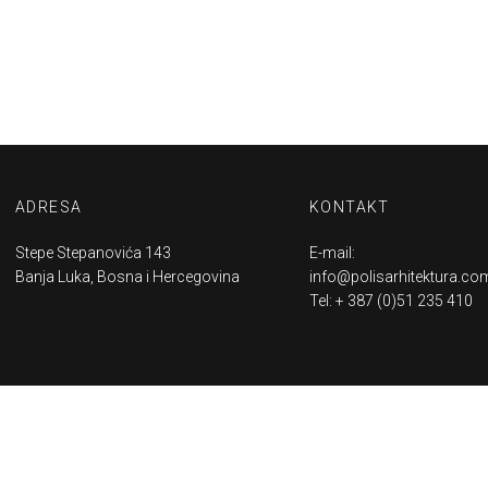
ADRESA
KONTAKT
Stepe Stepanovića 143
E-mail:
Banja Luka, Bosna i Hercegovina
info@polisarhitektura.co
Tel: + 387 (0)51 235 410