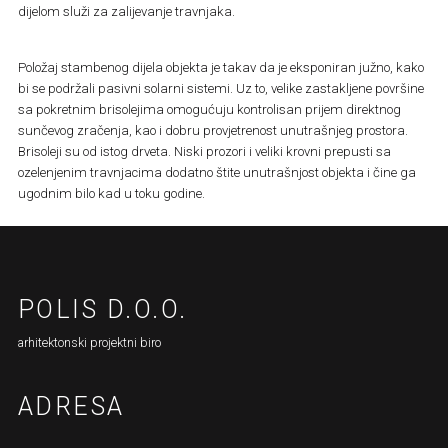
dijelom služi za zalijevanje travnjaka.
Položaj stambenog dijela objekta je takav da je eksponiran južno, kako
bi se podržali pasivni solarni sistemi. Uz to, velike zastakljene površine
sa pokretnim brisolejima omogućuju kontrolisan prijem direktnog
sunčevog zračenja, kao i dobru provjetrenost unutrašnjeg prostora.
Brisoleji su od istog drveta. Niski prozori i veliki krovni prepusti sa
ozelenjenim travnjacima dodatno štite unutrašnjost objekta i čine ga
ugodnim bilo kad u toku godine.
POLIS D.O.O.
arhitektonski projektni biro
ADRESA