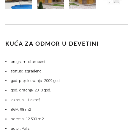
KUĆA ZA ODMOR U DEVETINI
program: stambeni
status: izgrađeno
god. projektovanja: 2009 god.
god. gradnje: 2010 god.
lokacija – Laktaši
BGP: 98 m2
parcela: 12 500 m2
autor: Polis