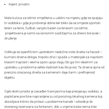
klijent: privatni
Mala kućica za odmor smještena u udolini na mjestu gdje se spajaju
tri vodotoka i gdje je proširenje doline tek toliko da se smjeste sportski
tereni za tenis, fudbal, vanjski bazen sa terasom za odmor,
projektovana je samo sa osnovnim sadržajima za dnevni boravak i
druženje.
Odlikuje se specifičnom upotrebom neobične vrste drveta na fasadi –
kumaro drvena obloga, tropsko drvo i spada u materijale sa najvišom
klasom trajnosti i veoma sporo upija vlagu što ga čini idealnim za
upotrebu u prostorima velike vlažnosti kao što je ovo. Ta drvena opna od
precizno izrezanog drveta sa kamenom daje šarm i prefinjenost
objektu.
Cijeli okolni prostor je zasađen travnjacima koje presijecaju vodotoci, a
popločane površine napravljene su od poroznog lokalnog kamena koji
dozvoljava kišnici da prolazi u podzemne kanale i odvode je do
otvorenog rezervoara sa fontanom, dok u vrijeme kada nema kiše